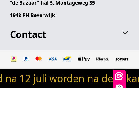
"de Bazaar" hal 5, Montageweg 35
1948 PH Beverwijk
Contact
a 12 juli worden na de vakant
© 2024 Robin's woondeco / robinswoondeco.nl - Alle
rechten voorbehouden
9,9