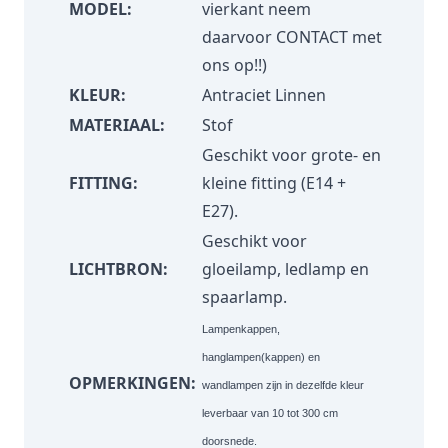
MODEL:
vierkant neem
daarvoor
CONTACT
met
ons op!!)
KLEUR:
Antraciet Linnen
MATERIAAL:
Stof
Geschikt voor grote- en
FITTING:
kleine fitting (E14 +
E27).
Geschikt voor
LICHTBRON:
gloeilamp, ledlamp en
spaarlamp.
Lampenkappen,
hanglampen(kappen) en
OPMERKINGEN:
wandlampen zijn in dezelfde kleur
leverbaar van 10 tot 300 cm
doorsnede.