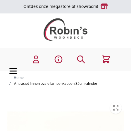
Ga naar de inhoud
Ontdek onze megastore of showroom!
Zoek
Cart
Home
/
Antraciet linnen ovale lampenkappen 35cm cilinder