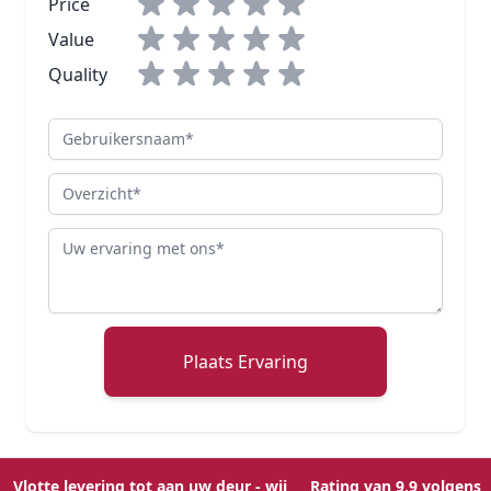
Price
Value
Quality
Gebruikersnaam
Overzicht
Review
Plaats Ervaring
Vlotte levering tot aan uw deur - wij
Rating van 9,9 volgens