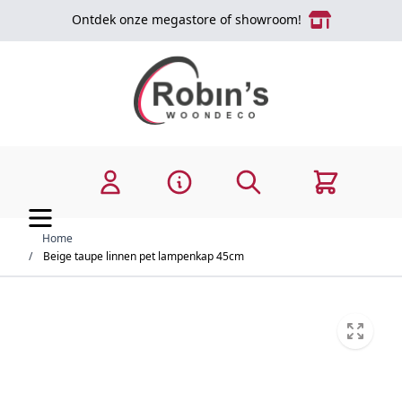
Ga naar de inhoud
Ontdek onze megastore of showroom!
Zoek
Cart
Home
/
Beige taupe linnen pet lampenkap 45cm