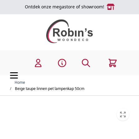
Ga naar de inhoud
Ontdek onze megastore of showroom!
Zoek
Cart
Home
/
Beige taupe linnen pet lampenkap 50cm