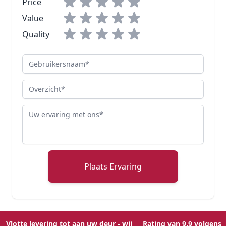
Price
Value
Quality
Gebruikersnaam
Overzicht
Review
Plaats Ervaring
Vlotte levering tot aan uw deur - wij
Rating van 9,9 volgens