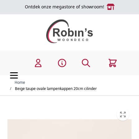
Ga naar de inhoud
Ontdek onze megastore of showroom!
Zoek
Cart
Home
/
Beige taupe ovale lampenkappen 20cm cilinder