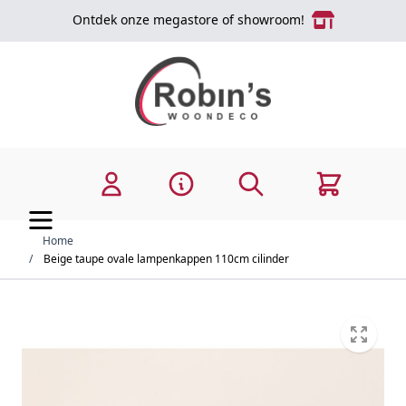
Ga naar de inhoud
Ontdek onze megastore of showroom!
Zoek
Cart
Home
/
Beige taupe ovale lampenkappen 110cm cilinder