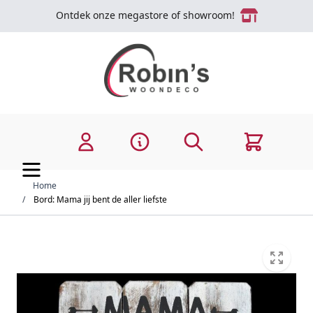
Ga naar de inhoud
Ontdek onze megastore of showroom!
Zoek
Cart
Home
/
Bord: Mama jij bent de aller liefste