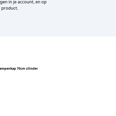
en in je account, en op
t product.
 lampenkap 70cm cilinder