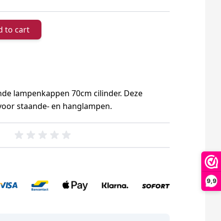
 to cart
nde lampenkappen 70cm cilinder. Deze
 voor staande- en hanglampen.
9,9