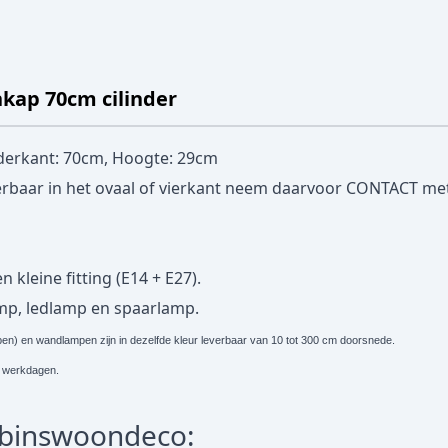
kap 70cm cilinder
derkant: 70cm, Hoogte: 29cm
erbaar in het ovaal of vierkant neem daarvoor
CONTACT
met
 kleine fitting (E14 + E27).
amp, ledlamp en spaarlamp.
) en wandlampen zijn in dezelfde kleur leverbaar van 10 tot 300 cm doorsnede.
. 5 werkdagen.
obinswoondeco: