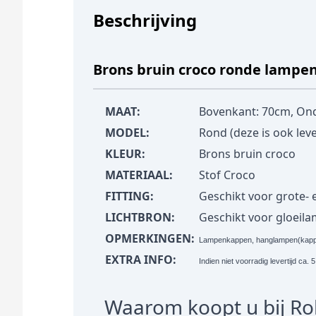
Beschrijving
Brons bruin croco ronde lampen
MAAT:
Bovenkant: 70cm, On
MODEL:
Rond (deze is ook lev
KLEUR:
Brons bruin croco
MATERIAAL:
Stof Croco
FITTING:
Geschikt voor grote- en
LICHTBRON:
Geschikt voor gloeil
OPMERKINGEN:
Lampenkappen, hanglampen(kappen
EXTRA INFO:
Indien niet voorradig levertijd ca
Waarom koopt u bij R