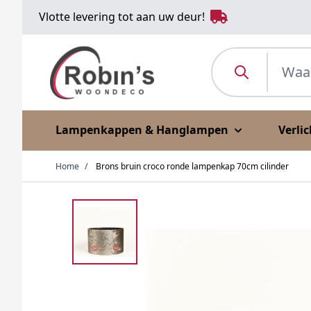
Ga naar de inhoud
Vlotte levering tot aan uw deur!
Waar ben je naar o
Lampenkappen & Hanglampen
Verli
Home
/
Brons bruin croco ronde lampenkap 70cm cilinder