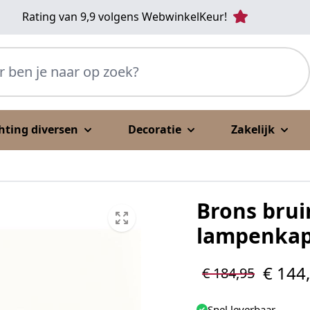
Rating van 9,9 volgens WebwinkelKeur!
p zoek?
chting diversen
Decoratie
Zakelijk
Brons brui
lampenkap 
€ 144
€ 184,95
Snel leverbaar