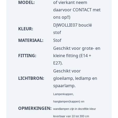
MODEL:
of vierkant neem
daarvoor
CONTACT
met
ons op!!)
DJWOLLIE07 bouclé
KLEUR:
stof
MATERIAAL:
Stof
Geschikt voor grote- en
FITTING:
kleine fitting (E14 +
E27).
Geschikt voor
LICHTBRON:
gloeilamp, ledlamp en
spaarlamp.
Lampenkappen,
hanglampen(kappen) en
OPMERKINGEN:
wandlampen zijn in dezelfde kleur
leverbaar van 10 tot 300 cm