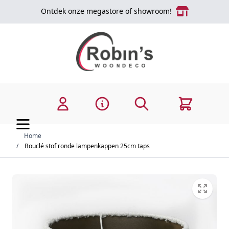
Ga naar de inhoud
Ontdek onze megastore of showroom!
Zoek
Cart
Home
/
Bouclé stof ronde lampenkappen 25cm taps