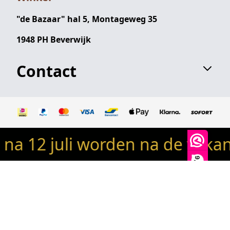
"de Bazaar" hal 5, Montageweg 35
1948 PH Beverwijk
Contact
 12 juli worden na de vakanti
© 2024 Robin's woondeco / robinswoondeco.nl - Alle
rechten voorbehouden
9,9