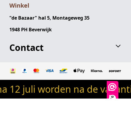
Winkel
"de Bazaar" hal 5, Montageweg 35
1948 PH Beverwijk
Contact
12 juli worden na de vakantie
© 2024 Robin's woondeco / robinswoondeco.nl - Alle
rechten voorbehouden
9,9