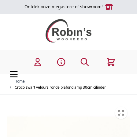
Ga naar de inhoud
Ontdek onze megastore of showroom!
Zoek
Cart
Home
/
Croco zwart velours ronde plafondlamp 30cm cilinder