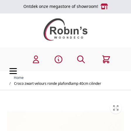
Ga naar de inhoud
Ontdek onze megastore of showroom!
Zoek
Cart
Home
/
Croco zwart velours ronde plafondlamp 40cm cilinder