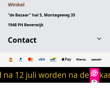
Winkel
"de Bazaar" hal 5, Montageweg 35
1948 PH Beverwijk
Contact
 12 juli worden na de vakant
© 2024 Robin's woondeco / robinswoondeco.nl - Alle
rechten voorbehouden
9,9