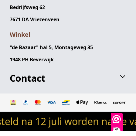
Bedrijfsweg 62
7671 DA Vriezenveen
Winkel
"de Bazaar" hal 5, Montageweg 35
1948 PH Beverwijk
Contact
ld na 12 juli worden na de v
© 2024 Robin's woondeco / robinswoondeco.nl - Alle
rechten voorbehouden
9,9