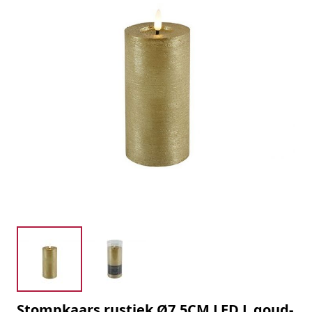
Stompkaars rustiek Ø7,5CM LED L goud-