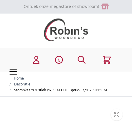
Ga naar de inhoud
Ontdek onze megastore of showroom!
Zoek
Cart
Home
/
Decoratie
/
Stompkaars rustiek Ø7,5CM LED L goud-L7,5B7,5H15CM