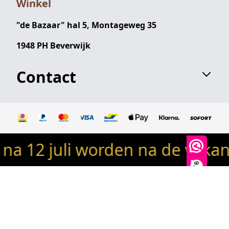
Winkel
"de Bazaar" hal 5, Montageweg 35
1948 PH Beverwijk
Contact
 12 juli worden na de vakanti
© 2024 Robin's woondeco / robinswoondeco.nl - Alle
rechten voorbehouden
9,9