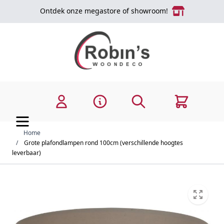
Ga naar de inhoud
Ontdek onze megastore of showroom!
Zoek
Cart
Home
/
Grote plafondlampen rond 100cm (verschillende hoogtes
leverbaar)