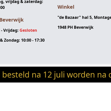
, vrijdag & zaterdag:
Winkel
:00
"de Bazaar" hal 5, Montag
Beverwijk
1948 PH Beverwijk
 Vrijdag:
Gesloten
& Zondag: 10:00 - 17:30
 na 12 juli worden na de vak
swoondeco.nl - Alle rechten voorbehouden
Bedrukte
Woonaccessoires
Woonaccessoire
Ronde lampenkappen
Kleurstalen
hanglampen &
Wandlampen
Vierkante
goud
taps (schuin omhoog)
lampenkappen
lampenkap