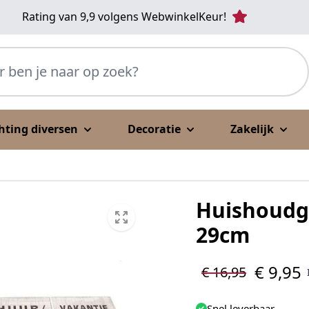
Rating van 9,9 volgens WebwinkelKeur!
p zoek?
chting diversen
Decoratie
Zakelijk
Huishoudge
29cm
€ 9,95
€ 16,95
Snel leverbaar