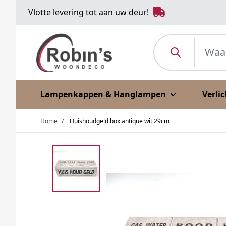
Ga naar de inhoud
Vlotte levering tot aan uw deur!
Waar ben je naar o
Lampenkappen & Hanglampen
Verli
Home
/
Huishoudgeld box antique wit 29cm