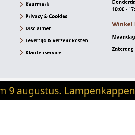
Donderdag
Keurmerk
10:00 - 17
Privacy & Cookies
Winkel 
Disclaimer
Maandag -
Levertijd & Verzendkosten
Zaterdag 
Klantenservice
ugustus. Lampenkappen besteld
© 2024 Robin's woondeco / robin
Ronde
Favoriete woondeco
Horeca &
lampenkappen
Tafellampen
items
Projectverlichting
cilinder (recht