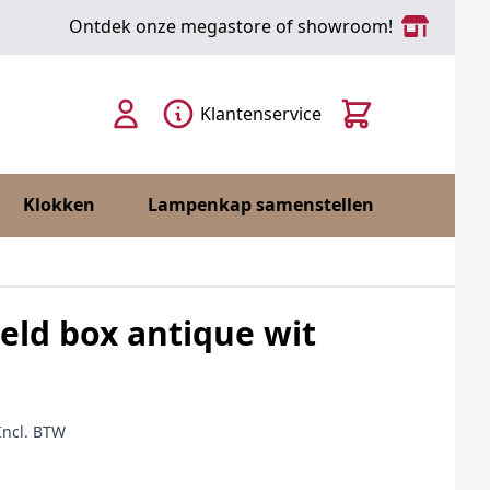
Ontdek onze megastore of showroom!
Cart
Klantenservice
Klokken
Lampenkap samenstellen
ld box antique wit
Incl. BTW