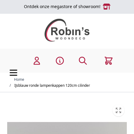
Ga naar de inhoud
Ontdek onze megastore of showroom!
Zoek
Cart
Home
/
IJsblauw ronde lampenkappen 120cm cilinder