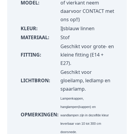
MODEL:
of vierkant neem
daarvoor
CONTACT
met
ons op!!)
KLEUR:
IJsblauw linnen
MATERIAAL:
Stof
Geschikt voor grote- en
FITTING:
kleine fitting (E14 +
E27).
Geschikt voor
LICHTBRON:
gloeilamp, ledlamp en
spaarlamp.
Lampenkappen,
hanglampen(kappen) en
OPMERKINGEN:
wandlampen zijn in dezelfde kleur
leverbaar van 10 tot 300 cm
doorsnede.