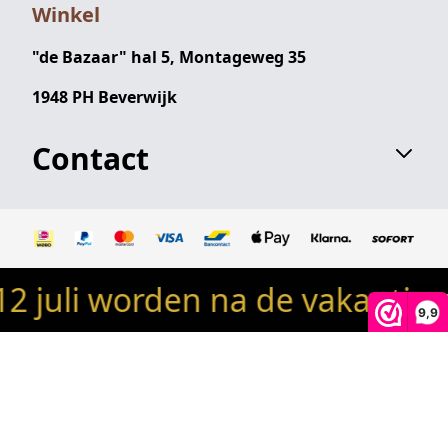
Winkel
"de Bazaar" hal 5, Montageweg 35
1948 PH Beverwijk
Contact
i worden na de vakantie op vo
© 2024 Robin's woondeco / robinswoondeco.nl - Alle
9,9
rechten voorbehouden