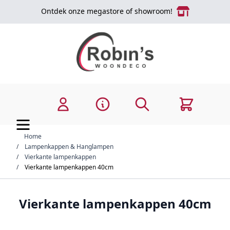
Ga naar de inhoud
Ontdek onze megastore of showroom!
Zoek
Cart
Home
/
Lampenkappen & Hanglampen
/
Vierkante lampenkappen
/
Vierkante lampenkappen 40cm
Vierkante lampenkappen 40cm