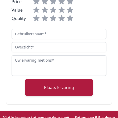
Price
Value
Quality
Gebruikersnaam
Overzicht
Review
Plaats Ervaring
Vlotte levering tot aan uw deur - wij
Rating van 9,9 volgens