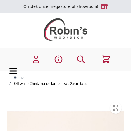
Ga naar de inhoud
Ontdek onze megastore of showroom!
Zoek
Cart
Home
/
Off white Chintz ronde lampenkap 25cm taps