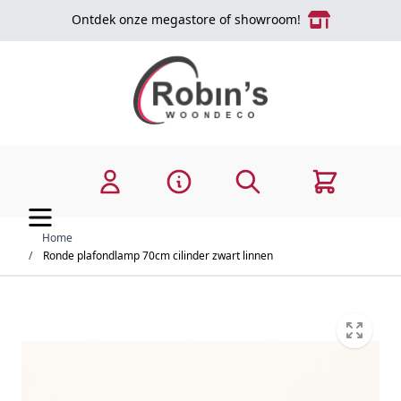
Ga naar de inhoud
Ontdek onze megastore of showroom!
Zoek
Cart
Home
/
Ronde plafondlamp 70cm cilinder zwart linnen