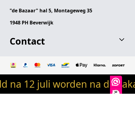
"de Bazaar" hal 5, Montageweg 35
1948 PH Beverwijk
Contact
na 12 juli worden na de vaka
© 2024 Robin's woondeco / robinswoondeco.nl - Alle
rechten voorbehouden
9,9