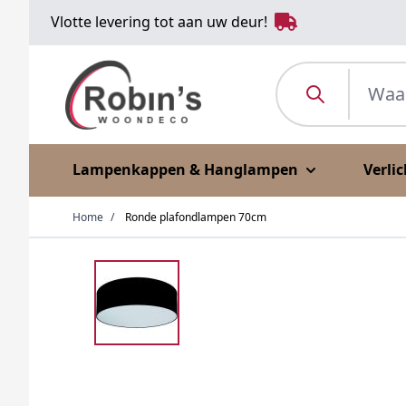
Ga naar de inhoud
Vlotte levering tot aan uw deur!
Waar ben je naar o
Lampenkappen & Hanglampen
Verli
Home
/
Ronde plafondlampen 70cm