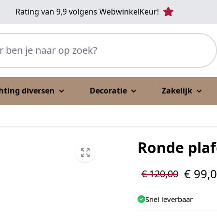
Rating van 9,9 volgens WebwinkelKeur!
p zoek?
chting diversen
Decoratie
Zakelijk
Ronde pla
€ 99,
€ 120,00
Snel leverbaar