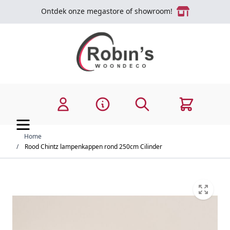
Ga naar de inhoud
Ontdek onze megastore of showroom!
Zoek
Cart
Home
/
Rood Chintz lampenkappen rond 250cm Cilinder