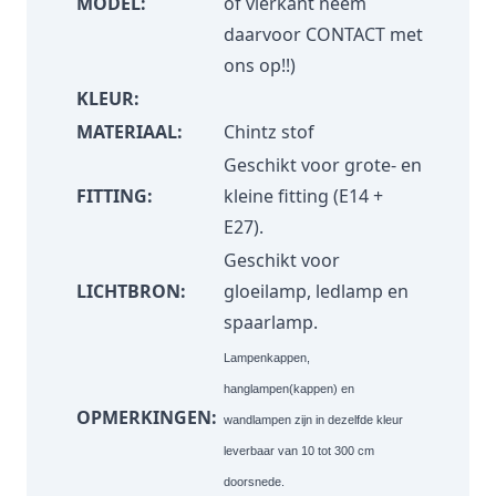
MODEL:
of vierkant neem
daarvoor
CONTACT
met
ons op!!)
KLEUR:
MATERIAAL:
Chintz stof
Geschikt voor grote- en
FITTING:
kleine fitting (E14 +
E27).
Geschikt voor
LICHTBRON:
gloeilamp, ledlamp en
spaarlamp.
Lampenkappen,
hanglampen(kappen) en
OPMERKINGEN:
wandlampen zijn in dezelfde kleur
leverbaar van 10 tot 300 cm
doorsnede.