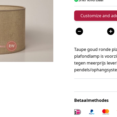
Customize and add
Aantal
Taupe goud ronde pl
plafondlamp is voorzi
tegen meerprijs lever
pendels/ophangsyst
Betaalmethodes