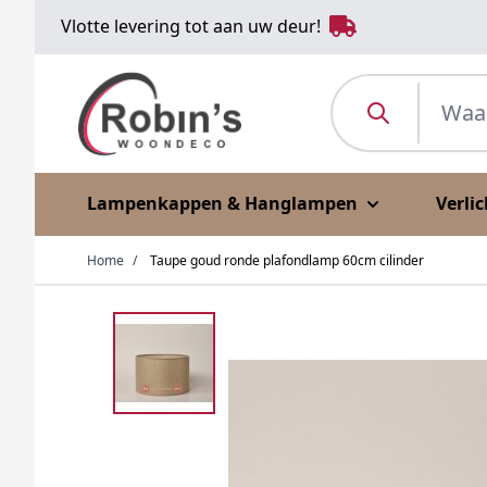
Ga naar de inhoud
Vlotte levering tot aan uw deur!
Waar ben je naar o
Lampenkappen & Hanglampen
Verli
Home
/
Taupe goud ronde plafondlamp 60cm cilinder