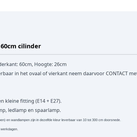
60cm cilinder
derkant: 60cm, Hoogte: 26cm
erbaar in het ovaal of vierkant neem daarvoor
CONTACT
met
 kleine fitting (E14 + E27).
amp, ledlamp en spaarlamp.
) en wandlampen zijn in dezelfde kleur leverbaar van 10 tot 300 cm doorsnede.
. 5 werkdagen.