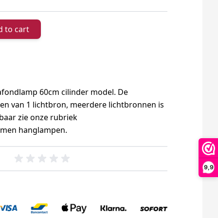
 to cart
afondlamp 60cm cilinder model. De
en van 1 lichtbron, meerdere lichtbronnen is
baar zie onze rubriek
emen hanglampen.
9,9