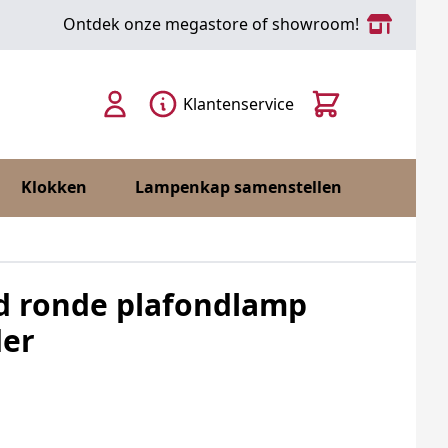
Ontdek onze megastore of showroom!
Cart
Klantenservice
Klokken
Lampenkap samenstellen
d ronde plafondlamp
der