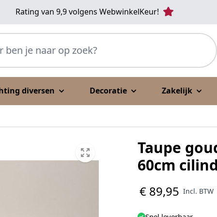
Rating van 9,9 volgens WebwinkelKeur!
p zoek?
chting diversen
Decoratie
Zakelijk
Taupe gou
60cm cilin
€ 89,95
Incl. BTW
Snel leverbaar