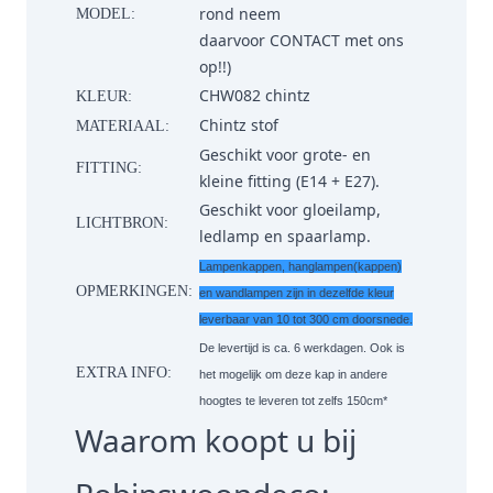
rond neem
MODEL:
daarvoor
CONTACT
met ons
op!!)
CHW082 chintz
KLEUR:
Chintz stof
MATERIAAL:
Geschikt voor grote- en
FITTING:
kleine fitting (E14 + E27).
Geschikt voor gloeilamp,
LICHTBRON:
ledlamp en spaarlamp.
Lampenkappen, hanglampen(kappen)
OPMERKINGEN:
en wandlampen zijn in dezelfde kleur
leverbaar van 10 tot 300 cm doorsnede.
De levertijd is ca. 6 werkdagen. Ook is
EXTRA INFO:
het mogelijk om deze kap in andere
hoogtes te leveren tot zelfs 150cm*
Waarom koopt u bij