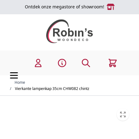
Ga naar de inhoud
Ontdek onze megastore of showroom!
Zoek
Cart
Home
/
Vierkante lampenkap 35cm CHW082 chintz