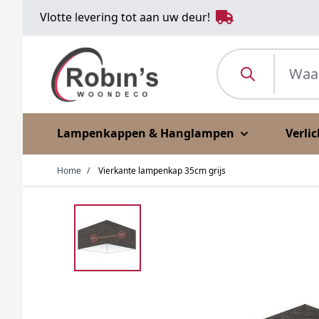
Ga naar de inhoud
Vlotte levering tot aan uw deur!
Waar ben je naar o
Lampenkappen & Hanglampen
Verli
Home
/
Vierkante lampenkap 35cm grijs