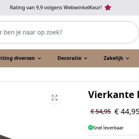
Rating van 9,9 volgens WebwinkelKeur!
p zoek?
chting diversen
Decoratie
Zakelijk
Vierkante 
€ 44,9
€ 54,95
Snel leverbaar