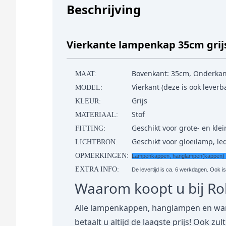
Beschrijving
Vierkante lampenkap 35cm grij
Bovenkant: 35cm, Onderkan
MAAT:
Vierkant (deze is ook lever
MODEL:
Grijs
KLEUR:
Stof
MATERIAAL:
Geschikt voor grote- en klein
FITTING:
Geschikt voor gloeilamp, l
LICHTBRON:
OPMERKINGEN:
Lampenkappen, hanglampen(kappen) en 
EXTRA INFO:
De levertijd is ca. 6 werkdagen. Ook i
Waarom koopt u bij R
Alle lampenkappen, hanglampen en wan
betaalt u altijd de laagste prijs! Ook zu