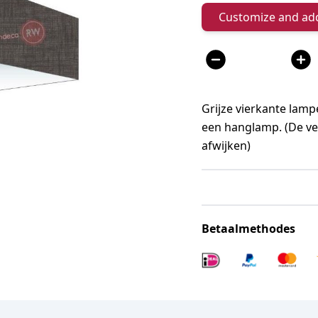
Customize and add
Aantal
Grijze vierkante lam
een hanglamp. (De ve
afwijken)
Betaalmethodes