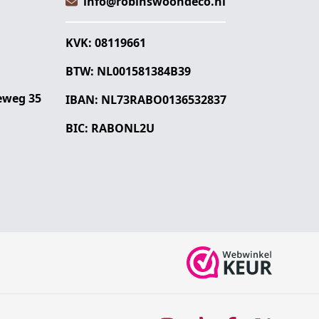
info@robinswoondeco.nl
KVK: 08119661
BTW: NL001581384B39
eweg 35
IBAN: NL73RABO0136532837
BIC: RABONL2U