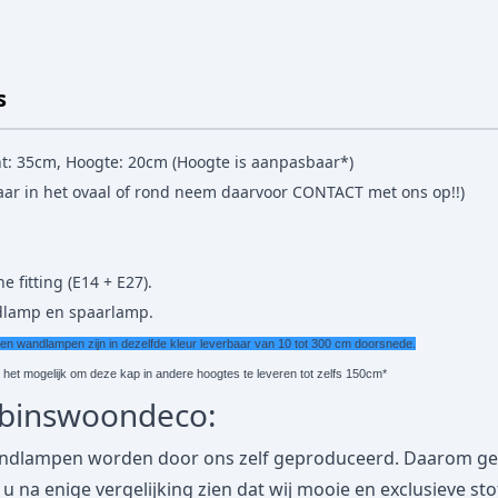
s
t: 35cm, Hoogte: 20cm (Hoogte is aanpasbaar*)
baar in het ovaal of rond neem daarvoor
CONTACT
met ons op!!)
e fitting (E14 + E27).
edlamp en spaarlamp.
wandlampen zijn in dezelfde kleur leverbaar van 10 tot 300 cm doorsnede.
s het mogelijk om deze kap in andere hoogtes te leveren tot zelfs 150cm*
obinswoondeco:
dlampen worden door ons zelf geproduceerd. Daarom geven
lt u na enige vergelijking zien dat wij mooie en exclusieve s