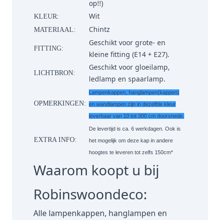
op!!)
Wit
KLEUR:
Chintz
MATERIAAL:
Geschikt voor grote- en
FITTING:
kleine fitting (E14 + E27).
Geschikt voor gloeilamp,
LICHTBRON:
ledlamp en spaarlamp.
Lampenkappen, hanglampen(kappen)
OPMERKINGEN:
en wandlampen zijn in dezelfde kleur
leverbaar van 10 tot 300 cm doorsnede.
De levertijd is ca. 6 werkdagen. Ook is
EXTRA INFO:
het mogelijk om deze kap in andere
hoogtes te leveren tot zelfs 150cm*
Waarom koopt u bij
Robinswoondeco:
Alle lampenkappen, hanglampen en