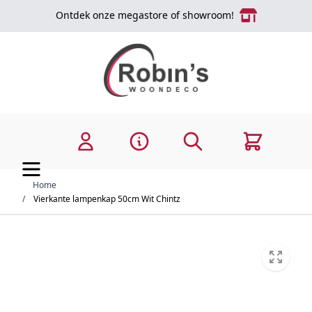
Ga naar de inhoud
Ontdek onze megastore of showroom!
Zoek
Cart
Home
/
Vierkante lampenkap 50cm Wit Chintz