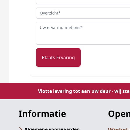
Overzicht
Review
Plaats Ervaring
Vlotte levering tot aan uw deur - wij st
Informatie
Open
Winkel
Algemene voorwaarden