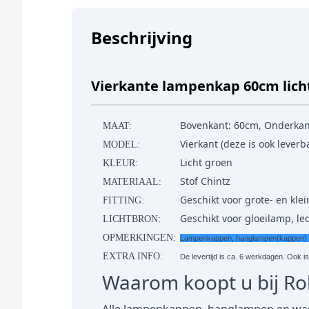
Beschrijving
Vierkante lampenkap 60cm lich
Bovenkant: 60cm, Onderkan
MAAT:
Vierkant (deze is ook lever
MODEL:
Licht groen
KLEUR:
Stof Chintz
MATERIAAL:
Geschikt voor grote- en klein
FITTING:
Geschikt voor gloeilamp, l
LICHTBRON:
OPMERKINGEN:
Lampenkappen, hanglampen(kappen) en 
EXTRA INFO:
De levertijd is ca. 6 werkdagen. Ook i
Waarom koopt u bij R