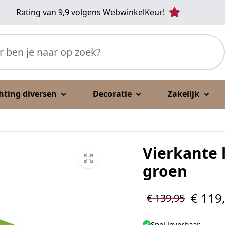
Rating van 9,9 volgens WebwinkelKeur!
p zoek?
chting diversen
Decoratie
Zakelijk
Vierkante 
groen
€ 119
€ 139,95
Snel leverbaar