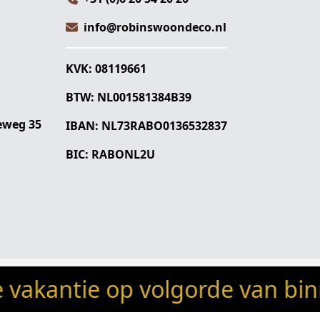
info@robinswoondeco.nl
KVK: 08119661
BTW: NL001581384B39
eweg 35
IBAN: NL73RABO0136532837
BIC: RABONL2U
tie op volgorde van binnenkom