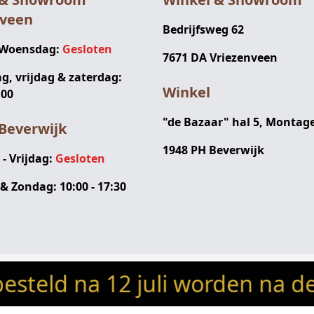
nveen
Bedrijfsweg 62
 Woensdag:
Gesloten
7671 DA Vriezenveen
, vrijdag & zaterdag:
Winkel
:00
"de Bazaar" hal 5, Montag
Beverwijk
1948 PH Beverwijk
 Vrijdag:
Gesloten
& Zondag: 10:00 - 17:30
na 12 juli worden na de vakan