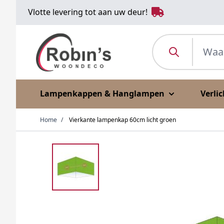
Ga naar de inhoud
Vlotte levering tot aan uw deur!
Waar ben je naar o
Lampenkappen & Hanglampen
Verli
Home
/
Vierkante lampenkap 60cm licht groen