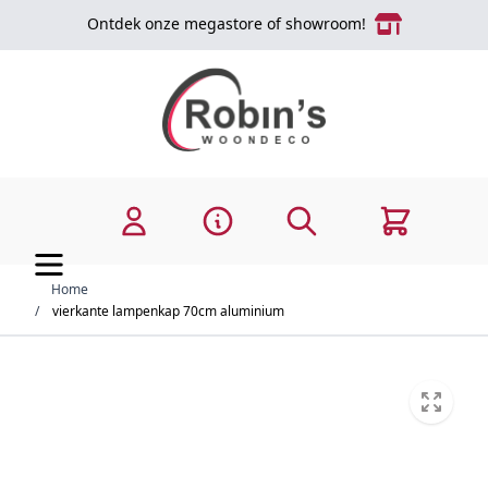
Ga naar de inhoud
Ontdek onze megastore of showroom!
Zoek
Cart
Home
/
vierkante lampenkap 70cm aluminium