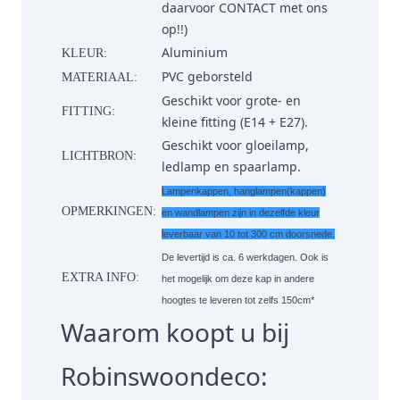
daarvoor
CONTACT
met ons
op!!)
Aluminium
KLEUR:
PVC geborsteld
MATERIAAL:
Geschikt voor grote- en
FITTING:
kleine fitting (E14 + E27).
Geschikt voor gloeilamp,
LICHTBRON:
ledlamp en spaarlamp.
Lampenkappen, hanglampen(kappen)
OPMERKINGEN:
en wandlampen zijn in dezelfde kleur
leverbaar van 10 tot 300 cm doorsnede.
De levertijd is ca. 6 werkdagen. Ook is
EXTRA INFO:
het mogelijk om deze kap in andere
hoogtes te leveren tot zelfs 150cm*
Waarom koopt u bij
Robinswoondeco: