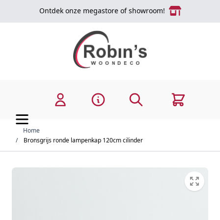
Ga naar de inhoud
Ontdek onze megastore of showroom!
Zoek
Cart
Home
/
Bronsgrijs ronde lampenkap 120cm cilinder