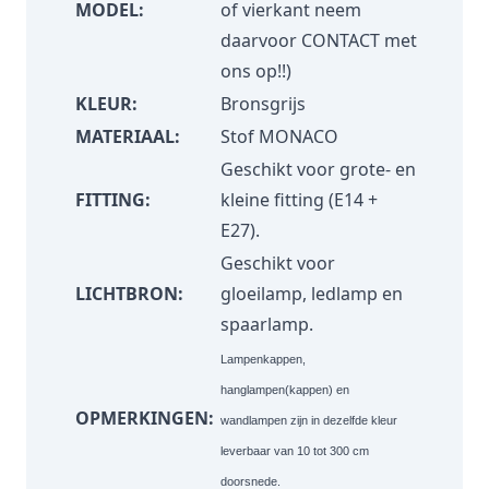
MODEL:
of vierkant neem
daarvoor
CONTACT
met
ons op!!)
KLEUR:
Bronsgrijs
MATERIAAL:
Stof MONACO
Geschikt voor grote- en
FITTING:
kleine fitting (E14 +
E27).
Geschikt voor
LICHTBRON:
gloeilamp, ledlamp en
spaarlamp.
Lampenkappen,
hanglampen(kappen) en
OPMERKINGEN:
wandlampen zijn in dezelfde kleur
leverbaar van 10 tot 300 cm
doorsnede.