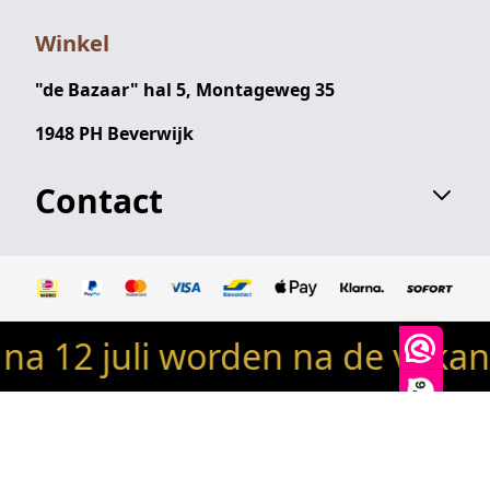
Winkel
"de Bazaar" hal 5, Montageweg 35
1948 PH Beverwijk
Contact
 12 juli worden na de vakant
© 2024 Robin's woondeco / robinswoondeco.nl - Alle
rechten voorbehouden
9,9