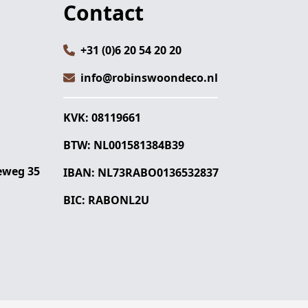
Contact
+31 (0)6 20 54 20 20
info@robinswoondeco.nl
KVK: 08119661
BTW: NL001581384B39
eweg 35
IBAN: NL73RABO0136532837
BIC: RABONL2U