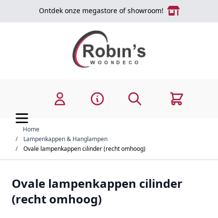
Ga naar de inhoud
Ontdek onze megastore of showroom!
Zoek
Cart
Home
/
Lampenkappen & Hanglampen
/
Ovale lampenkappen cilinder (recht omhoog)
Ovale lampenkappen cilinder
(recht omhoog)