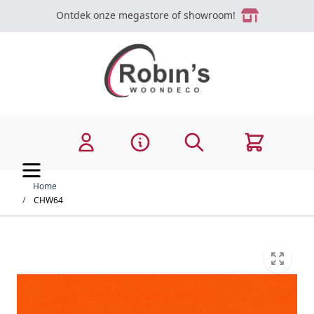
Ga naar de inhoud
Ontdek onze megastore of showroom!
Zoek
Cart
Home
/
CHW64