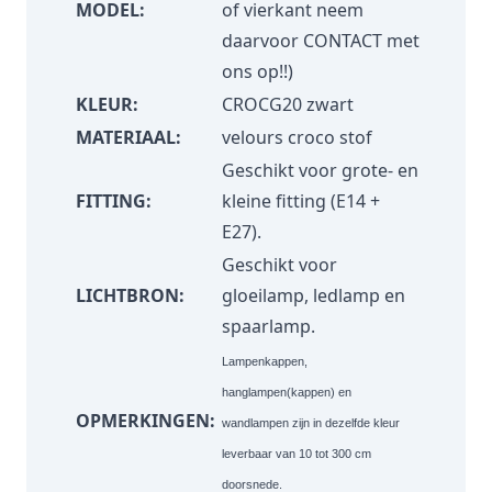
MODEL:
of vierkant neem
daarvoor
CONTACT
met
ons op!!)
KLEUR:
CROCG20 zwart
MATERIAAL:
velours croco stof
Geschikt voor grote- en
FITTING:
kleine fitting (E14 +
E27).
Geschikt voor
LICHTBRON:
gloeilamp, ledlamp en
spaarlamp.
Lampenkappen,
hanglampen(kappen) en
OPMERKINGEN:
wandlampen zijn in dezelfde kleur
leverbaar van 10 tot 300 cm
doorsnede.