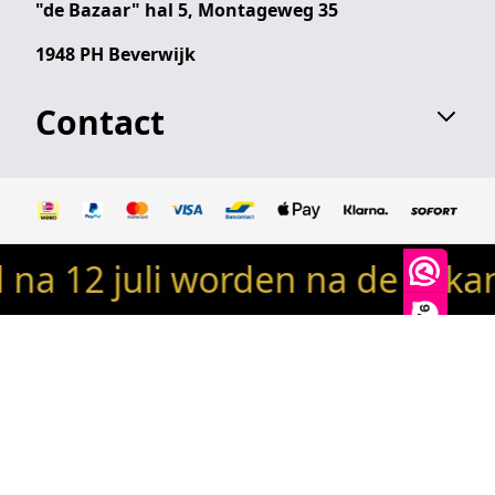
"de Bazaar" hal 5, Montageweg 35
1948 PH Beverwijk
Contact
 12 juli worden na de vakant
© 2024 Robin's woondeco / robinswoondeco.nl - Alle
rechten voorbehouden
9,9