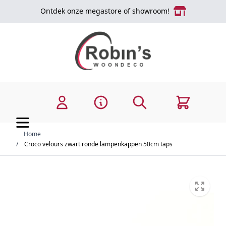
Ga naar de inhoud
Ontdek onze megastore of showroom!
Zoek
Cart
Home
/
Croco velours zwart ronde lampenkappen 50cm taps