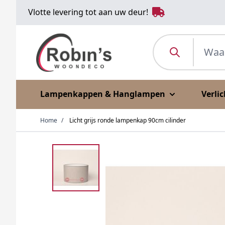
Ga naar de inhoud
Vlotte levering tot aan uw deur!
Waar ben je naar o
Lampenkappen & Hanglampen
Verli
Home
/
Licht grijs ronde lampenkap 90cm cilinder