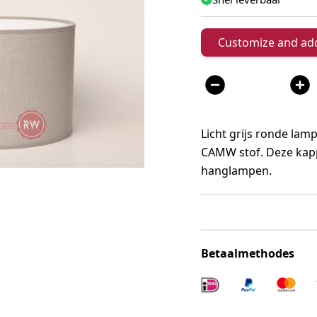
Customize and add
Aantal
Licht grijs ronde lam
CAMW stof. Deze kapp
hanglampen.
Betaalmethodes