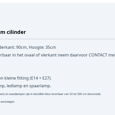
m cilinder
derkant: 90cm, Hoogte: 35cm
erbaar in het ovaal of vierkant neem daarvoor
CONTACT
met
 kleine fitting (E14 + E27).
amp, ledlamp en spaarlamp.
) en wandlampen zijn in dezelfde kleur leverbaar van 10 tot 300 cm doorsnede.
. 5 werkdagen.