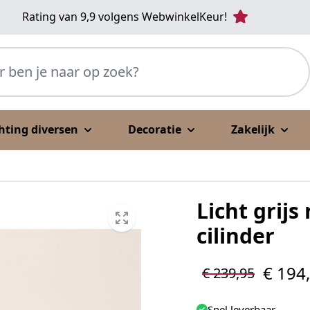
Rating van 9,9 volgens WebwinkelKeur!
p zoek?
chting diversen
Decoratie
Zakelijk
Licht grij
cilinder
€ 194
€ 239,95
Snel leverbaar