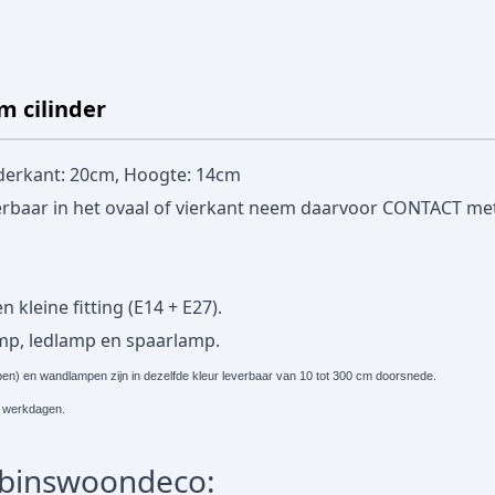
m cilinder
derkant: 20cm, Hoogte: 14cm
erbaar in het ovaal of vierkant neem daarvoor
CONTACT
met
 kleine fitting (E14 + E27).
amp, ledlamp en spaarlamp.
) en wandlampen zijn in dezelfde kleur leverbaar van 10 tot 300 cm doorsnede.
. 5 werkdagen.
obinswoondeco: