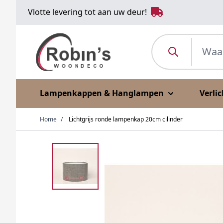
Ga naar de inhoud
Vlotte levering tot aan uw deur!
Waar ben je naar o
Lampenkappen & Hanglampen
Verli
Home
/
Lichtgrijs ronde lampenkap 20cm cilinder