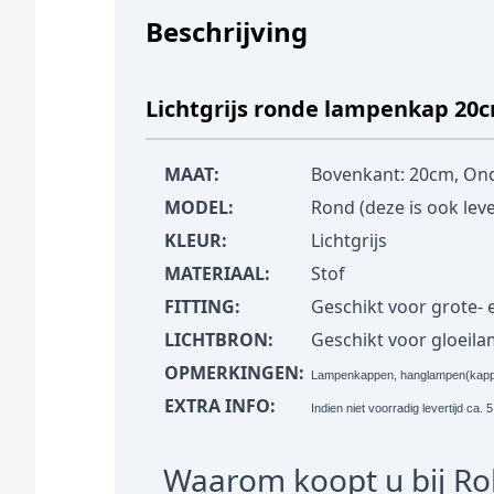
Beschrijving
Lichtgrijs ronde lampenkap 20c
MAAT:
Bovenkant: 20cm, On
MODEL:
Rond (deze is ook lev
KLEUR:
Lichtgrijs
MATERIAAL:
Stof
FITTING:
Geschikt voor grote- en
LICHTBRON:
Geschikt voor gloeil
OPMERKINGEN:
Lampenkappen, hanglampen(kappen
EXTRA INFO:
Indien niet voorradig levertijd ca
Waarom koopt u bij R