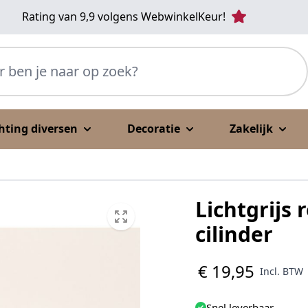
Rating van 9,9 volgens WebwinkelKeur!
p zoek?
chting diversen
Decoratie
Zakelijk
Lichtgrijs
cilinder
€ 19,95
Incl. BTW
Snel leverbaar