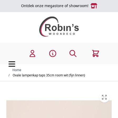
Ga naar de inhoud
Ontdek onze megastore of showroom!
Zoek
Cart
Home
/
Ovale lampenkap taps 35cm room wit (fijn linnen)