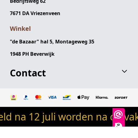
Bedrijfsweg 62
7671 DA Vriezenveen
Winkel
"de Bazaar" hal 5, Montageweg 35
1948 PH Beverwijk
Contact
 na 12 juli worden na de vaka
© 2024 Robin's woondeco / robinswoondeco.nl - Alle
rechten voorbehouden
9,9