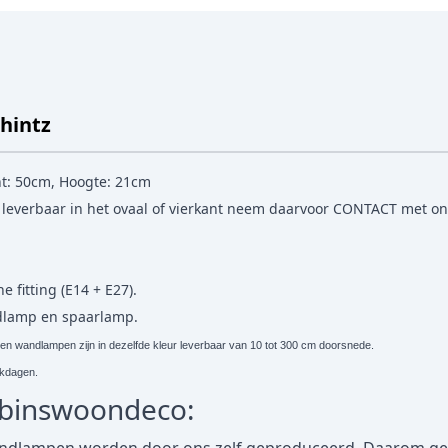
hintz
t: 50cm, Hoogte: 21cm
 leverbaar in het ovaal of vierkant neem daarvoor
CONTACT
met ons
e fitting (E14 + E27).
edlamp en spaarlamp.
wandlampen zijn in dezelfde kleur leverbaar van 10 tot 300 cm doorsnede.
erkdagen.
obinswoondeco: