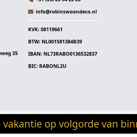
info@robinswoondeco.nl
KVK: 08119661
BTW: NL001581384B39
eweg 35
IBAN: NL73RABO0136532837
BIC: RABONL2U
antie op volgorde van binnenk