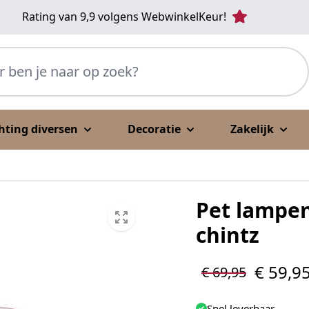
Rating van 9,9 volgens WebwinkelKeur!
p zoek?
chting diversen
Decoratie
Zakelijk
Pet lampen
chintz
€ 59,9
€ 69,95
Snel leverbaar