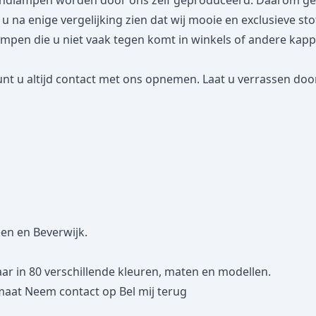
dlampen worden door ons zelf geproduceerd. Daarom geven
lt u na enige vergelijking zien dat wij mooie en exclusieve s
n die u niet vaak tegen komt in winkels of andere kappena
nt u altijd contact met ons opnemen. Laat u verrassen door
een en Beverwijk.
 in 80 verschillende kleuren, maten en modellen.
maat
Neem contact op
Bel mij terug