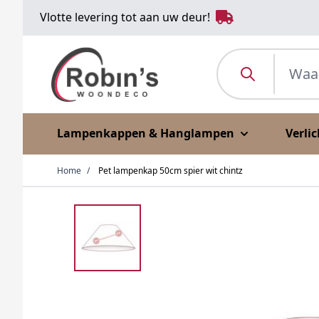
Ga naar de inhoud
Vlotte levering tot aan uw deur!
Waar ben je naar o
Lampenkappen & Hanglampen
Verli
Home
/
Pet lampenkap 50cm spier wit chintz