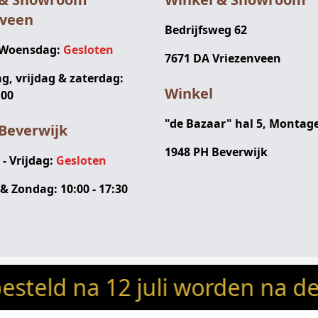
nveen
Bedrijfsweg 62
 Woensdag:
Gesloten
7671 DA Vriezenveen
, vrijdag & zaterdag:
Winkel
:00
"de Bazaar" hal 5, Montag
Beverwijk
1948 PH Beverwijk
 Vrijdag:
Gesloten
& Zondag: 10:00 - 17:30
 na 12 juli worden na de vak