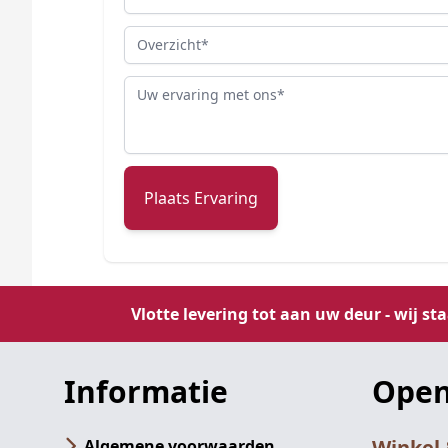
Overzicht
Review
Plaats Ervaring
Vlotte levering tot aan uw deur - wij st
Informatie
Open
Winkel
Algemene voorwaarden