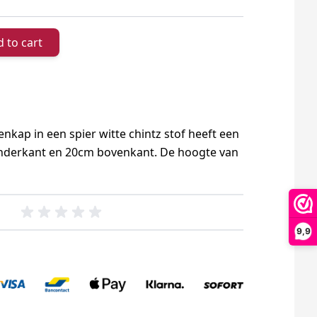
 to cart
kap in een spier witte chintz stof heeft een
nderkant en 20cm bovenkant. De hoogte van
9,9