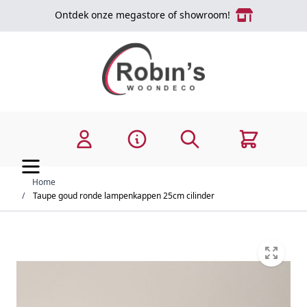
Ga naar de inhoud
Ontdek onze megastore of showroom!
Zoek
Cart
Home
/
Taupe goud ronde lampenkappen 25cm cilinder