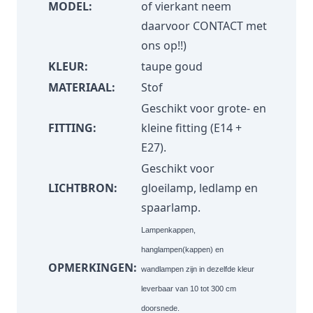
MODEL:
of vierkant neem
daarvoor
CONTACT
met
ons op!!)
KLEUR:
taupe goud
MATERIAAL:
Stof
Geschikt voor grote- en
FITTING:
kleine fitting (E14 +
E27).
Geschikt voor
LICHTBRON:
gloeilamp, ledlamp en
spaarlamp.
Lampenkappen,
hanglampen(kappen) en
OPMERKINGEN:
wandlampen zijn in dezelfde kleur
leverbaar van 10 tot 300 cm
doorsnede.