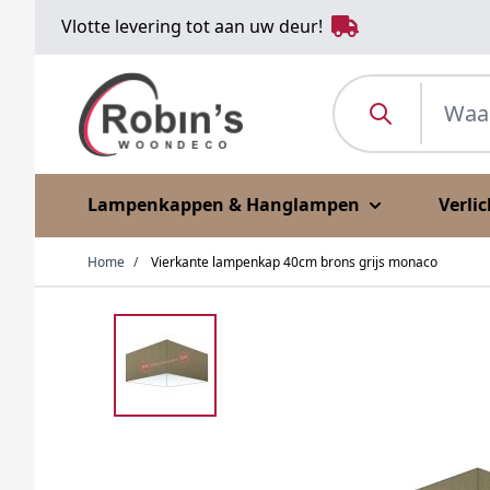
Ga naar de inhoud
Vlotte levering tot aan uw deur!
Waar ben je naar o
Lampenkappen & Hanglampen
Verli
Home
/
Vierkante lampenkap 40cm brons grijs monaco