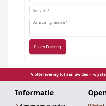
Overzicht
Review
Plaats Ervaring
Vlotte levering tot aan uw deur - wij st
Informatie
Open
Winkel
Algemene voorwaarden