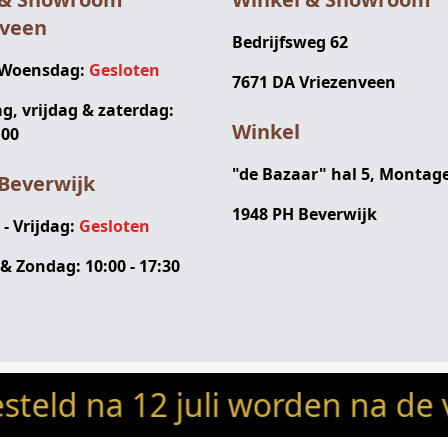
nveen
Bedrijfsweg 62
 Woensdag:
Gesloten
7671 DA Vriezenveen
, vrijdag & zaterdag:
Winkel
:00
"de Bazaar" hal 5, Montag
Beverwijk
1948 PH Beverwijk
 Vrijdag:
Gesloten
& Zondag: 10:00 - 17:30
a 12 juli worden na de vakant