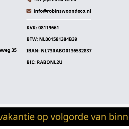
info@robinswoondeco.nl
KVK: 08119661
BTW: NL001581384B39
eweg 35
IBAN: NL73RABO0136532837
BIC: RABONL2U
ie op volgorde van binnenkoms