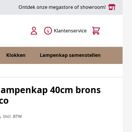
Ontdek onze megastore of showroom!
Cart
Klantenservice
Klokken
Lampenkap samenstellen
 lampenkap 40cm brons
co
5
Incl. BTW