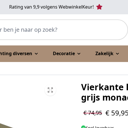
Rating van 9,9 volgens WebwinkelKeur!
p zoek?
chting diversen
Decoratie
Zakelijk
Vierkante
grijs mona
€ 59,9
€ 74,95
Snel leverbaar