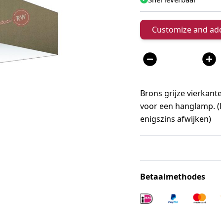
Customize and add
Aantal
Brons grijze vierkan
voor een hanglamp. (
enigszins afwijken)
Betaalmethodes