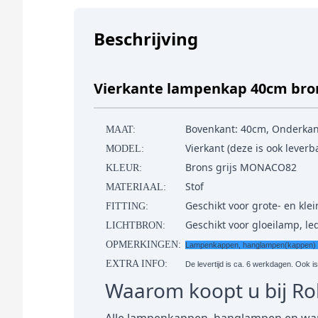
Beschrijving
Vierkante lampenkap 40cm bron
Bovenkant: 40cm, Onderkan
MAAT:
Vierkant (deze is ook lever
MODEL:
Brons grijs MONACO82
KLEUR:
Stof
MATERIAAL:
Geschikt voor grote- en klein
FITTING:
Geschikt voor gloeilamp, l
LICHTBRON:
OPMERKINGEN:
Lampenkappen, hanglampen(kappen) en 
EXTRA INFO:
De levertijd is ca. 6 werkdagen. Ook i
Waarom koopt u bij R