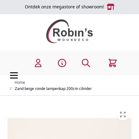
Ga naar de inhoud
Ontdek onze megastore of showroom!
Zoek
Cart
Home
/
Zand beige ronde lampenkap 200cm cilinder