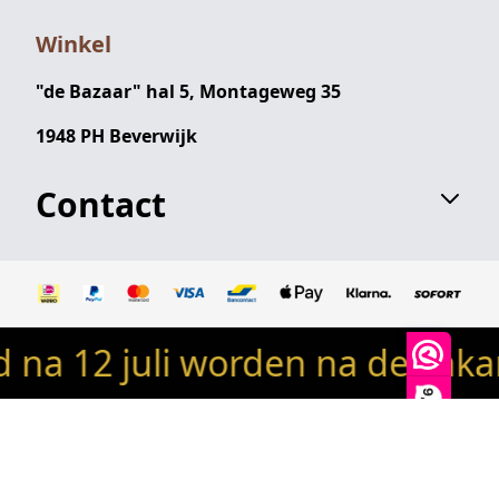
Winkel
"de Bazaar" hal 5, Montageweg 35
1948 PH Beverwijk
Contact
a 12 juli worden na de vakant
© 2024 Robin's woondeco / robinswoondeco.nl - Alle
rechten voorbehouden
9,9