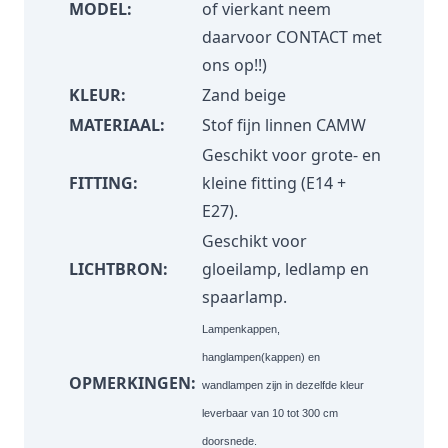
MODEL:
of vierkant neem
daarvoor
CONTACT
met
ons op!!)
KLEUR:
Zand beige
MATERIAAL:
Stof fijn linnen CAMW
Geschikt voor grote- en
FITTING:
kleine fitting (E14 +
E27).
Geschikt voor
LICHTBRON:
gloeilamp, ledlamp en
spaarlamp.
Lampenkappen,
hanglampen(kappen) en
OPMERKINGEN:
wandlampen zijn in dezelfde kleur
leverbaar van 10 tot 300 cm
doorsnede.